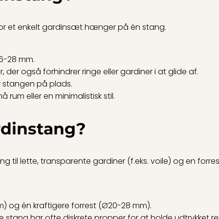
vor et enkelt gardinsæt hænger på én stang.
Ø16-28 mm.
 der også forhindrer ringe eller gardiner i at glide af.
r stangen på plads.
 rum eller en minimalistisk stil.
rdinstang?
 til lette, transparente gardiner (f.eks. voile) og en forr
) og én kraftigere forrest (Ø20-28 mm).
tang har ofte diskrete propper for at holde udtrykket re