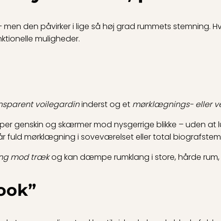
 – men den påvirker i lige så høj grad rummets stemning. H
nktionelle muligheder.
ansparent voilegardin
inderst og et
mørklægnings- eller v
æmper genskin og skærmer mod nysgerrige blikke – uden at 
 fuld mørklægning i soveværelset eller total biografstemn
ing mod træk
og kan dæmpe rumklang i store, hårde rum, f
look”