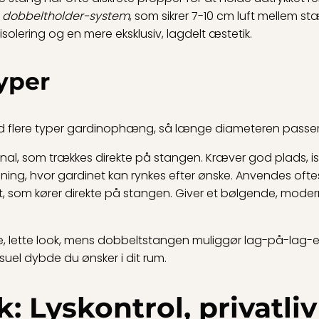
t
dobbeltholder-system
, som sikrer 7-10 cm luft mellem st
 isolering og en mere eksklusiv, lagdelt æstetik.
yper
 flere typer gardinophæng, så længe diameteren passer
anal, som trækkes direkte på stangen. Kræver god plads,
sning, hvor gardinet kan rynkes efter ønske. Anvendes oftes
et, som kører direkte på stangen. Giver et bølgende, mod
 lette look, mens dobbeltstangen muliggør lag-på-lag-eff
isuel dybde du ønsker i dit rum.
: Lyskontrol, privatli