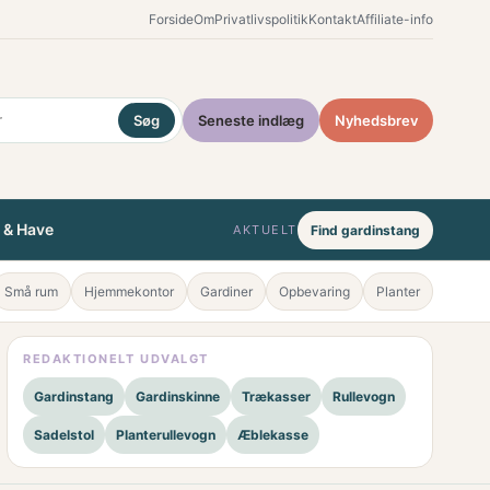
Forside
Om
Privatlivspolitik
Kontakt
Affiliate-info
Søg
Seneste indlæg
Nyhedsbrev
 & Have
AKTUELT
Find gardinstang
Små rum
Hjemmekontor
Gardiner
Opbevaring
Planter
REDAKTIONELT UDVALGT
Gardinstang
Gardinskinne
Trækasser
Rullevogn
Sadelstol
Planterullevogn
Æblekasse