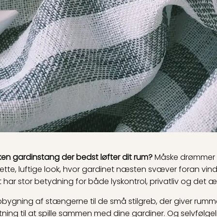
ilken gardinstang der bedst løfter dit rum?
Måske drømmer du
t lette, luftige look, hvor gardinet næsten svæver foran vi
 har stor betydning for både lyskontrol, privatliv og det æ
 opbygning af stængerne til de små stilgreb, der giver rumm
retning til at spille sammen med dine gardiner. Og selvfølge