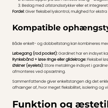
Beslag med
afstandsstykker
eller et integrere
Fordel:
Giver fleksibel lyskontrol, mulighed for ekstra
Kompatible ophængst
Både enkelt- og dobbeltstang kan kombineres med
Løbegang (rod pocket):
Gardinet har en indsyet k
Rynkebånd + løse ringe eller glidekroge:
Fleksibel lø
Øskner (eyelets):
Store metalringe indsyet i gardin
afmonteres ved opsætning.
Sammenfattende giver enkeltstangen dig det enkle,
afhænger af, hvor meget fleksibilitet, isolering og v
Funktion og æstetik