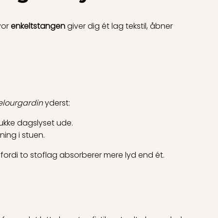
vor
enkeltstangen
giver dig ét lag tekstil, åbner
elourgardin
yderst:
lukke dagslyset ude.
ing i stuen.
ordi to stoflag absorberer mere lyd end ét.