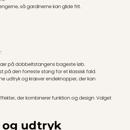
ængerne, så gardinerne kan glide frit.
:
 især på dobbeltstangens bageste løb.
t på den forreste stang for et klassisk fald.
erne udtryk og kræver endeknopper, der kan
ekter, der kombinerer funktion og design. Valget
v og udtryk