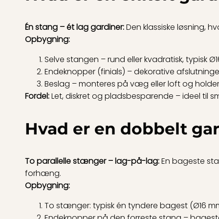
Én stang – ét lag gardiner:
Den klassiske løsning, h
Opbygning:
Selve stangen – rund eller kvadratisk, typisk 
Endeknopper (finials) – dekorative afslutninger,
Beslag – monteres på væg eller loft og holde
Fordel:
Let, diskret og pladsbesparende – ideel til små
Hvad er en dobbelt ga
To parallelle stænger – lag-på-lag:
En bageste stang
forhæng.
Opbygning:
To stænger: typisk én tyndere bagest (Ø16 mm
Endeknopper på den forreste stang – bageste s