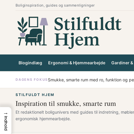
Spring
Boliginspiration, guides og sammenligninger
til
indhold
Blogindlæg
Ergonomi & Hjemmearbejde
Gardiner & 
Smukke, smarte rum med ro, funktion og pe
DAGENS FOKUS
STILFULDT HJEM
Inspiration til smukke, smarte rum
→
Et redaktionelt boligunivers med guides til indretning, møble
ergonomisk hjemmearbejde.
Indhold