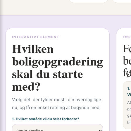
INTERAKTIVT ELEMENT
FØR
Hvilken
F
boligopgradering
b
fø
skal du starte
med?
1.
V
Vælg det, der fylder mest i din hverdag lige
A
nu, og få en enkel retning at begynde med.
ga
g
1. Hvilket område vil du helst forbedre?
ga