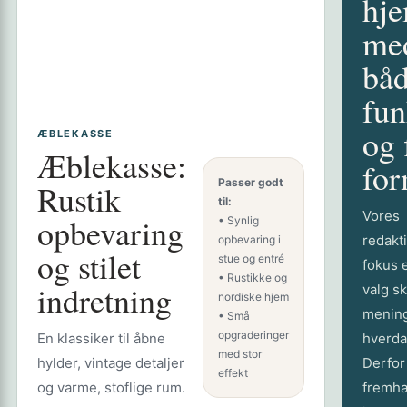
hj
me
bå
fun
og 
ÆBLEKASSE
Æblekasse:
fo
Passer godt
Rustik
til:
Vores
opbevaring
• Synlig
redakt
opbevaring i
og stilet
stue og entré
fokus e
• Rustikke og
indretning
valg sk
nordiske hjem
mening
• Små
opgraderinger
En klassiker til åbne
hverda
med stor
hylder, vintage detaljer
Derfor
effekt
og varme, stoflige rum.
fremhæ