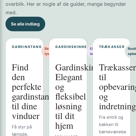
overblik. Her er nogle af de guider, mange begynder
med.
Se alle indlæg
GARDINSTANG
GARDINSKINNE
TRÆKASSER
Bedst til
Elegant
Rusti
lyskontrol
løsning
opbe
Find
Gardinskinne:
Trækasser
den
Elegant
til
perfekte
og
opbevarin
gardinstang
fleksibel
og
til dine
løsning
indretning
vinduer
til dit
Fra entré og
hjem
køkken til
Få styr på
børneværelse
længde,