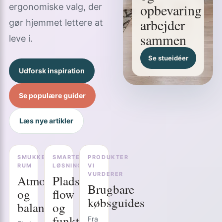
opbevaring
ergonomiske valg, der
arbejder
gør hjemmet lettere at
sammen
leve i.
Se stueidéer
Udforsk inspiration
Se populære guider
Læs nye artikler
SMUKKE
SMARTE
PRODUKTER
RUM
LØSNINGER
VI
VURDERER
Atmosfære
Plads,
Brugbare
og
flow
købsguides
balance
og
funktion
Fra