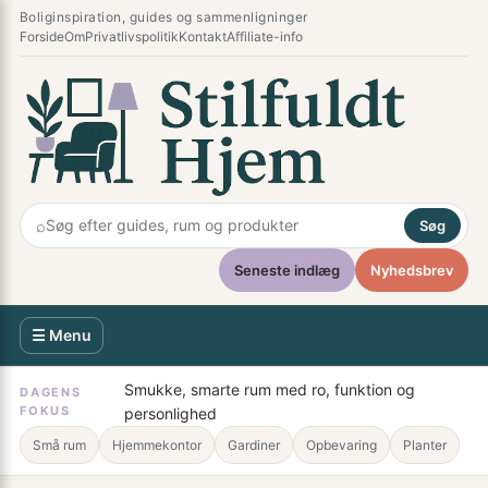
Spring
×
Boliginspiration, guides og sammenligninger
til
Forside
Om
Privatlivspolitik
Kontakt
Affiliate-info
indhold
⌕
Søg
Seneste indlæg
Nyhedsbrev
☰ Menu
Smukke, smarte rum med ro, funktion og
DAGENS
FOKUS
personlighed
Små rum
Hjemmekontor
Gardiner
Opbevaring
Planter