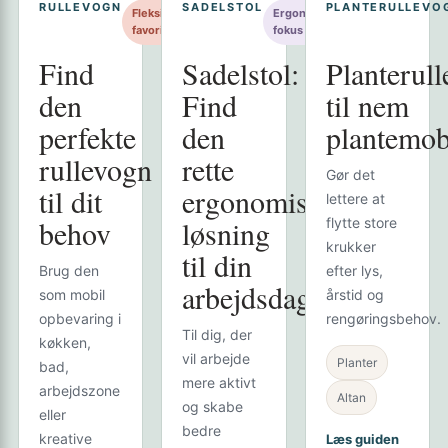
RULLEVOGN
SADELSTOL
PLANTERULLEVO
Fleksibel
Ergonomisk
favorit
fokus
Find
Sadelstol:
Planterul
den
Find
til nem
perfekte
den
plantemobi
rullevogn
rette
Gør det
til dit
ergonomiske
lettere at
behov
løsning
flytte store
krukker
til din
Brug den
efter lys,
arbejdsdag
som mobil
årstid og
opbevaring i
rengøringsbehov.
Til dig, der
køkken,
vil arbejde
Planter
bad,
mere aktivt
arbejdszone
Altan
og skabe
eller
bedre
kreative
Læs guiden