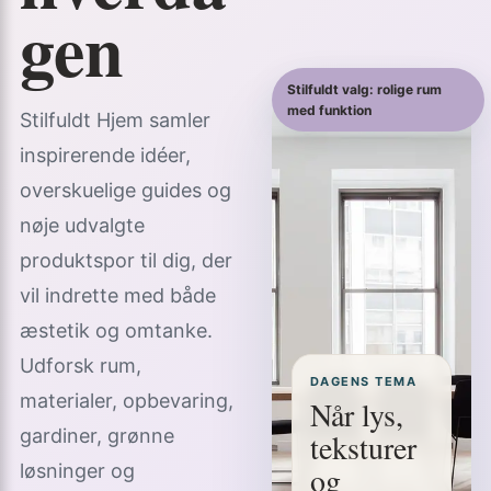
gen
Stilfuldt valg: rolige rum
med funktion
Stilfuldt Hjem samler
inspirerende idéer,
overskuelige guides og
nøje udvalgte
produktspor til dig, der
vil indrette med både
æstetik og omtanke.
Udforsk rum,
DAGENS TEMA
materialer, opbevaring,
Når lys,
gardiner, grønne
teksturer
løsninger og
og