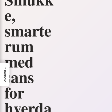
e,
smarte
rum
med
→
sans
Indhold
for
hverda