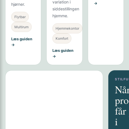
variation i
→
hjørner.
siddestillingen
hjemme.
Flytbar
Multirum
Hjemmekontor
Komfort
Læs guiden
→
Læs guiden
→
STILF
Når
pro
får
i