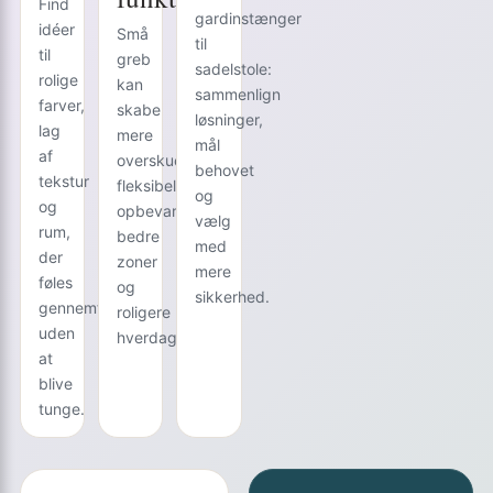
Find
gardinstænger
idéer
Små
til
til
greb
sadelstole:
rolige
kan
sammenlign
farver,
skabe
løsninger,
lag
mere
mål
af
overskuelighed:
behovet
tekstur
fleksibel
og
og
opbevaring,
vælg
rum,
bedre
med
der
zoner
mere
føles
og
sikkerhed.
gennemførte
roligere
uden
hverdagsrutiner.
at
blive
tunge.