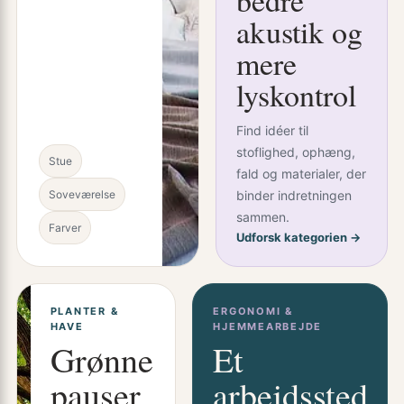
bedre
akustik og
mere
lyskontrol
Find idéer til
stoflighed, ophæng,
Stue
fald og materialer, der
Soveværelse
binder indretningen
sammen.
Farver
Udforsk kategorien →
PLANTER &
ERGONOMI &
HAVE
HJEMMEARBEJDE
Grønne
Et
pauser,
arbejdssted,