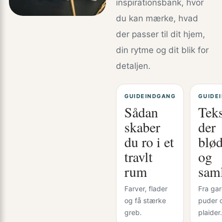
inspirationsbank, hvor
du kan mærke, hvad
der passer til dit hjem,
din rytme og dit blik for
detaljen.
GUIDEINDGANG
GUIDE
Sådan
Teks
skaber
der
du ro i et
blø
travlt
og
rum
sam
Farver, flader
Fra gard
og få stærke
puder 
greb.
plaider