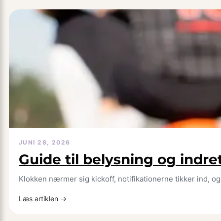
JUNI 28, 2026
Guide til belysning og indre
Klokken nærmer sig kickoff, notifikationerne tikker ind,
:
Læs artiklen →
Guide
til