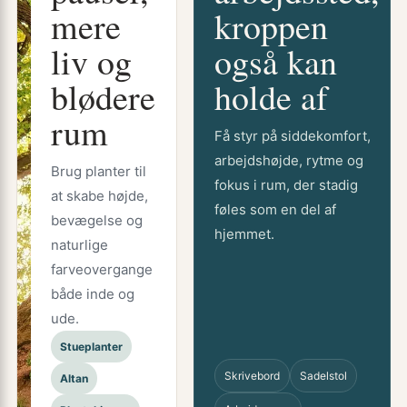
mere
kroppen
liv og
også kan
blødere
holde af
rum
Få styr på siddekomfort,
arbejdshøjde, rytme og
Brug planter til
fokus i rum, der stadig
at skabe højde,
føles som en del af
bevægelse og
hjemmet.
naturlige
farveovergange
både inde og
ude.
Stueplanter
Skrivebord
Sadelstol
Altan