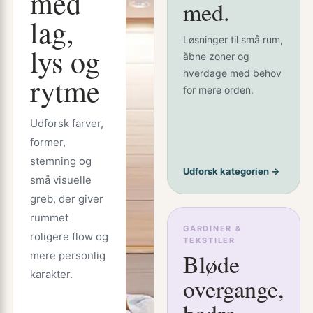
med
med.
lag,
Løsninger til små rum,
lys og
åbne zoner og
hverdage med behov
rytme
for mere orden.
Udforsk farver,
former,
stemning og
Udforsk kategorien →
små visuelle
greb, der giver
rummet
GARDINER &
roligere flow og
TEKSTILER
Bløde
mere personlig
karakter.
overgange,