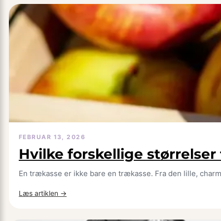
belysning
og
indretning,
der
gør
det
lettere
at
fordybe
sig
i
NFL-
FEBRUAR 13, 2026
nyheder
Hvilke forskellige størrelser
En trækasse er ikke bare en trækasse. Fra den lille, ch
:
Læs artiklen →
Hvilke
forskellige