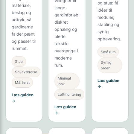
Velegnet til
og stue: få
materiale,
lange
idéer til
beslag og
gardinforløb,
moduler,
udtryk, så
diskret
stabling og
gardinerne
ophæng og
synlig
falder pænt
bløde
opbevaring.
og passer til
tekstile
rummet.
overgange i
Små rum
moderne
Stue
Synlig
rum.
orden
Soveværelse
Minimal
Læs guiden
Mål først
look
→
Loftmontering
Læs guiden
→
Læs guiden
→