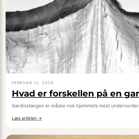
størrelser
findes
der
af
trækasser?
FEBRUAR 13, 2026
Hvad er forskellen på en ga
Gardinstangen er måske nok hjemmets mest undervurdered
:
Læs artiklen →
Hvad
er
forskellen