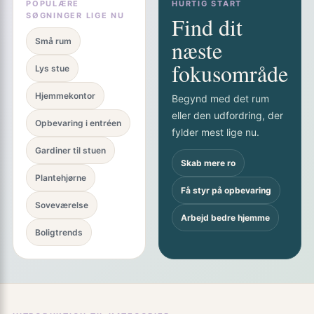
POPULÆRE
HURTIG START
SØGNINGER LIGE NU
Find dit
næste
Små rum
fokusområde
Lys stue
Hjemmekontor
Begynd med det rum
eller den udfordring, der
Opbevaring i entréen
fylder mest lige nu.
Gardiner til stuen
Skab mere ro
Plantehjørne
Få styr på opbevaring
Soveværelse
Arbejd bedre hjemme
Boligtrends